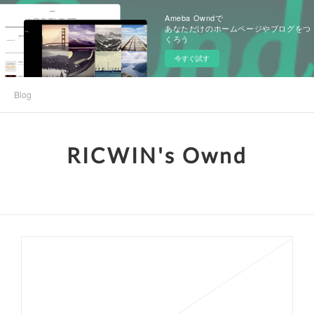
Ameba Owndで
あなただけのホームページやブログをつ
くろう
今すぐ試す
Blog
RICWIN's Ownd